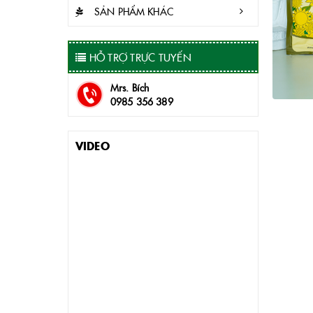
SẢN PHẨM KHÁC
HỖ TRỢ TRỰC TUYẾN
Mrs. Bích
0985 356 389
VIDEO