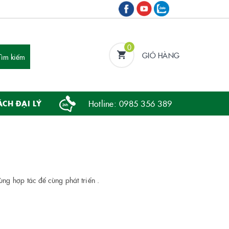
0
GIỎ HÀNG
Hotline:
0985 356 389
ÁCH ĐẠI LÝ
ùng hợp tác để cùng phát triển .