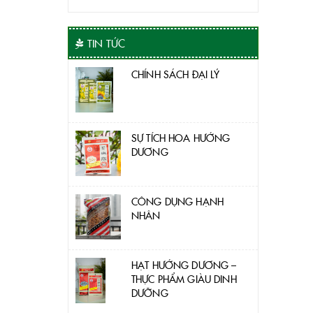
TIN TỨC
CHÍNH SÁCH ĐẠI LÝ
SỰ TÍCH HOA HƯỚNG
DƯƠNG
CÔNG DỤNG HẠNH
NHÂN
HẠT HƯỚNG DƯƠNG –
THỰC PHẨM GIÀU DINH
DƯỠNG