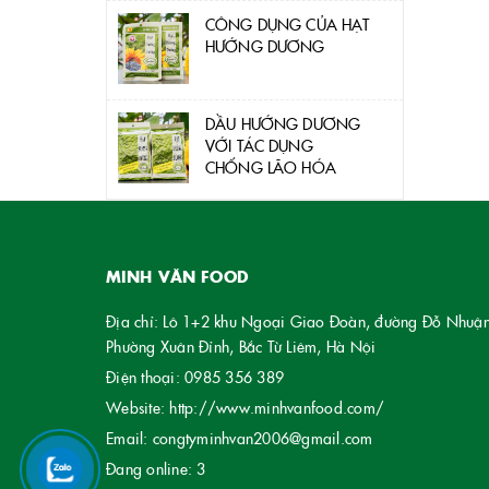
CÔNG DỤNG CỦA HẠT
HƯỚNG DƯƠNG
DẦU HƯỚNG DƯƠNG
VỚI TÁC DỤNG
CHỐNG LÃO HÓA
MINH VĂN FOOD
Địa chỉ: Lô 1+2 khu Ngoại Giao Đoàn, đường Đỗ Nhuận
Phường Xuân Đỉnh, Bắc Từ Liêm, Hà Nội
Điện thoại:
0985 356 389
Website:
http://www.minhvanfood.com/
Email:
congtyminhvan2006@gmail.com
Đang online:
3