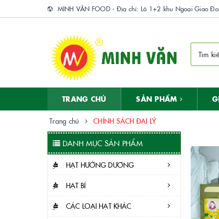
MINH VĂN FOOD - Địa chỉ: Lô 1+2 khu Ngoại Giao Đoà
TRANG CHỦ
SẢN PHẨM
G
Trang chủ
CHÍNH SÁCH ĐẠI LÝ
DANH MỤC SẢN PHẨM
HẠT HƯỚNG DƯƠNG
HẠT BÍ
CÁC LOẠI HẠT KHÁC