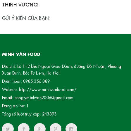
THỊNH VƯỢNG!
GỬI Ý KIẾN CỦA BẠN:
MINH VĂN FOOD
Địa chỉ: Lô 1+2 khu Ngoại Giao Đoàn, đường Đỗ Nhuận, Phường
Xuân Đỉnh, Bắc Từ Liêm, Hà Nội
Điện thoại:
0985 356 389
Website:
http://www.minhvanfood.com/
Email:
congtyminhvan2006@gmail.com
Đang online:
1
Tổng số lượt truy cập:
243893