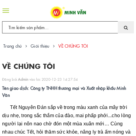
Toggle
navigation
Trang chủ
Giới thiệu
VỀ CHÚNG TÔI
VỀ CHÚNG TÔI
Đăng bởi
Admin
vào lúc 2020-12-23 14:27:54
Tên giao dịch: Công ty TNHH thương mại và Xuất nhập khẩu Minh
Văn
Tết Nguyên Đán sắp về trong màu xanh của mây trời
dịu nhẹ, trong sắc thắm của đào, mai phấp phới...cho lòng
người lại nôn nao chờ đón một mùa xuân mới… Cùng
nhau chúc Tết, hỏi thăm sức khỏe, nâng ly trà ấm nóng và