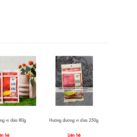
ng vị dừa 80g
Hướng dương vị dừa 250g
Hướng dươ
ên hệ
Liên hệ