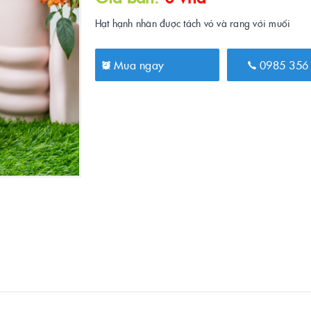
Hạt hạnh nhân được tách vỏ và rang với muối
Mua ngay
0985 356