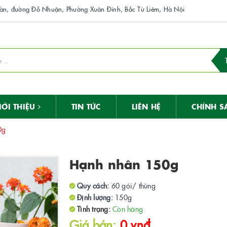
n, đường Đỗ Nhuận, Phường Xuân Đỉnh, Bắc Từ Liêm, Hà Nội
IỚI THIỆU
TIN TỨC
LIÊN HỆ
CHÍNH S
0g
Hạnh nhân 150g
Quy cách:
60 gói/ thùng
Định lượng:
150g
Tình trạng:
Còn hàng
Giá bán:
0 vnđ