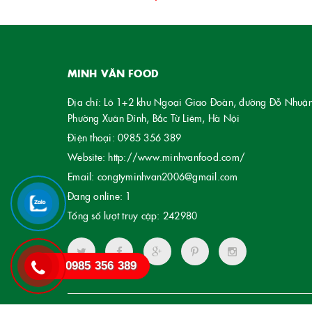
MINH VĂN FOOD
Địa chỉ: Lô 1+2 khu Ngoại Giao Đoàn, đường Đỗ Nhuận
Phường Xuân Đỉnh, Bắc Từ Liêm, Hà Nội
Điện thoại:
0985 356 389
Website:
http://www.minhvanfood.com/
Email:
congtyminhvan2006@gmail.com
Đang online:
1
Tổng số lượt truy cập:
242980
0985 356 389